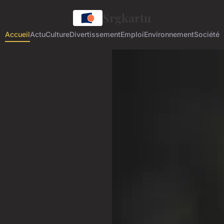
Srgkartu
Accueil
Actu
Culture
Divertissement
Emploi
Environnement
Société