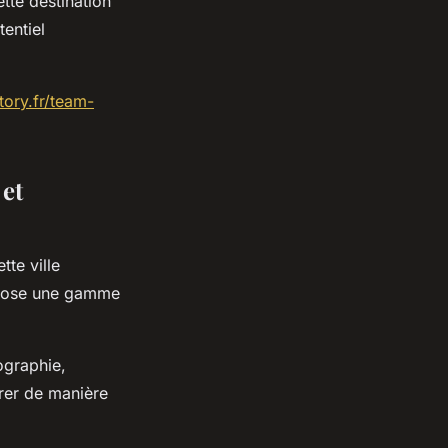
ette destination
tentiel
tory.fr/team-
 et
tte ville
ropose une gamme
tographie,
orer de manière