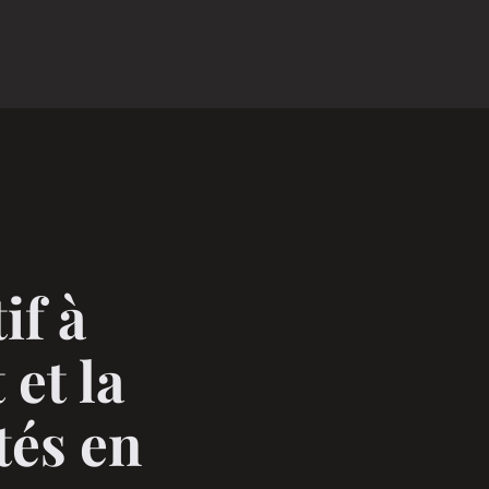
if à
 et la
tés en