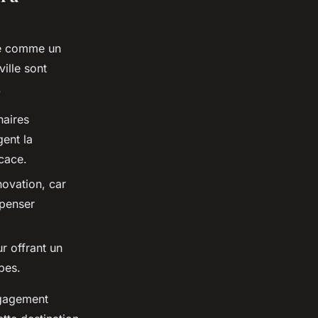
nte comme un
ille sont
.
naires
gent la
icace.
novation, car
 penser
ur offrant un
pes.
engagement