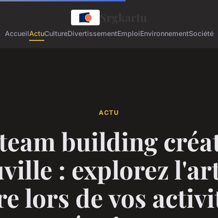
Srgkartu
Accueil
Actu
Culture
Divertissement
Emploi
Environnement
Société
ACTU
team building créat
ille : explorez l'art
re lors de vos activi