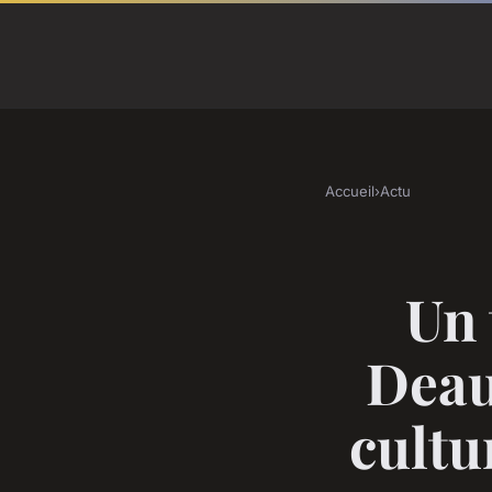
Accueil
›
Actu
Un 
Deauv
cultu