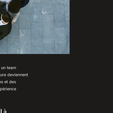
s un team
ture deviennent
es et des
xpérience
l à