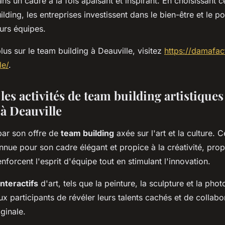
ns un cadre à la fois apaisant et inspirant. En choisissant c
lding, les entreprises investissent dans le bien-être et le po
urs équipes.
lus sur le team building à Deauville, visitez
https://damafac
le/
.
es activités de team building artistiques
 à Deauville
 par son offre de
team building
axée sur l'art et la culture. Ce
nue pour son cadre élégant et propice à la créativité, p
enforcent l'esprit d'équipe tout en stimulant l'innovation.
interactifs
d'art, tels que la peinture, la sculpture et la pho
x participants de révéler leurs talents cachés et de collab
iginale.