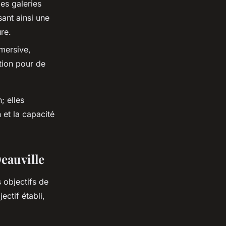
es galeries
sant ainsi une
re.
mersive,
ation pour de
; elles
 et la capacité
Deauville
 objectifs de
ectif établi,