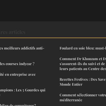
res articles
s meilleurs addictifs anti-
Foulard en soie bleu: must-
Comment Dr Khouzam et D
des courses indycar ?
s'assurent-ils du suivi et de 
leurs patients au Centre de
ité en entreprise avec
Recettes Festives : Des Sav
Monde Entier
ampions : Les 5 Gourdes qui
e
Comment sélectionner votre
méditerranée
bilan de compétence?