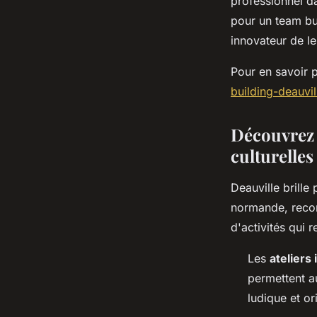
professionnel da
pour un team bui
innovateur de le
Pour en savoir p
building-deauvil
Découvrez l
culturelles
Deauville brille
normande, recon
d'activités qui r
Les
ateliers 
permettent au
ludique et or