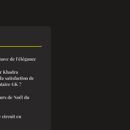
have de l'élégance
r Khadra
la satisfaction de
ntaire GK ?
eurs de Noël du
 circuit en