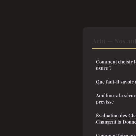
Actu — Nos aut
Comment choisir le
usure ?
Que faut-il savoir 
Améliorez la sécur
previsse
Évaluation des Ch
Changent la Donn
Comment faire un 