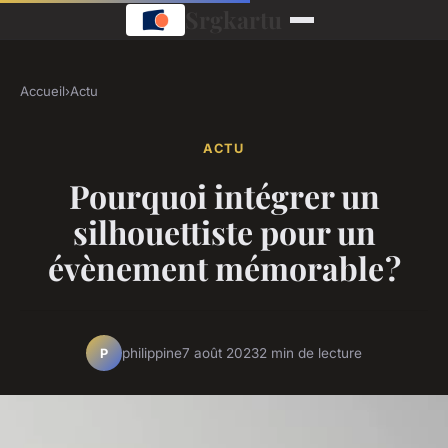
Srgkartu
Accueil
›
Actu
ACTU
Pourquoi intégrer un
silhouettiste pour un
évènement mémorable ?
philippine
7 août 2023
2 min de lecture
P