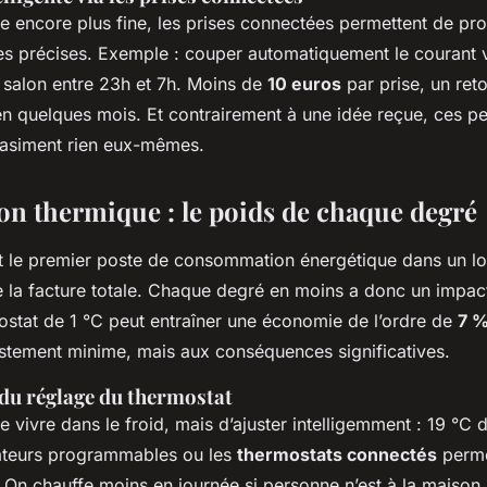
e encore plus fine, les prises connectées permettent de pr
res précises. Exemple : couper automatiquement le courant v
salon entre 23h et 7h. Moins de
10 euros
par prise, un reto
n quelques mois. Et contrairement à une idée reçue, ces pet
siment rien eux-mêmes.
on thermique : le poids de chaque degré
t le premier poste de consommation énergétique dans un l
 la facture totale. Chaque degré en moins a donc un impact
ostat de 1 °C peut entraîner une économie de l’ordre de
7 
ustement minime, mais aux conséquences significatives.
 du réglage du thermostat
de vivre dans le froid, mais d’ajuster intelligemment : 19 °C 
diateurs programmables ou les
thermostats connectés
perme
. On chauffe moins en journée si personne n’est à la maison,