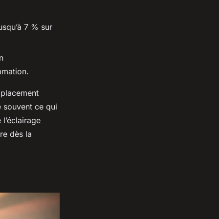
usqu’à 7 % sur
n
mmation.
emplacement
ie souvent ce qui
 l’éclairage
re dès la