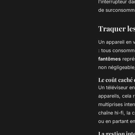
l’interrupteur da
de surconsommat
Traquer le
Un appareil en v
: tous consomme
fantômes
repré
non négligeable, 
Le coût caché 
Un téléviseur en
appareils, cela 
multiprises inte
chaîne hi-fi, la
ou en partant e
La gestion int