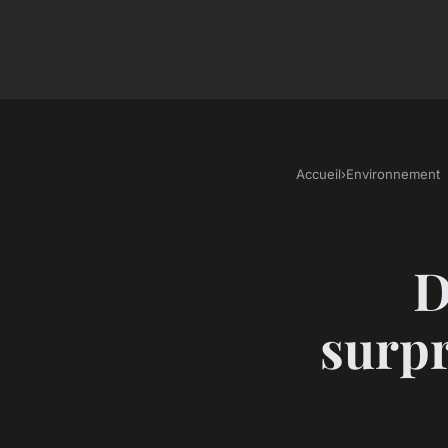
Accueil
›
Environnement
D
surp