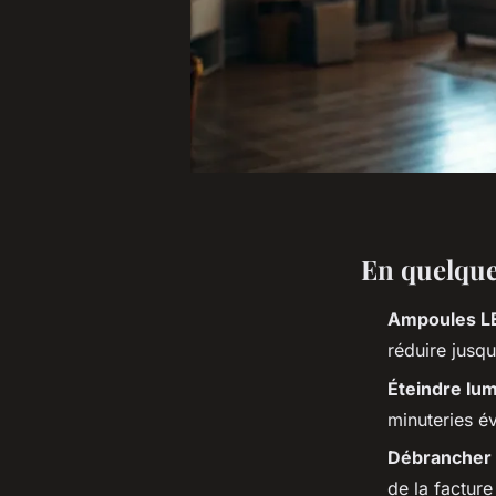
En quelques
Ampoules L
réduire jusqu
Éteindre lum
minuteries év
Débrancher a
de la facture