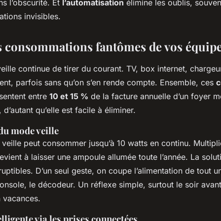
ns l’obscurité. Et
l’automatisation
élimine les oublis, souve
ions invisibles.
s consommations fantômes de vos équip
eille continue de tirer du courant. TV, box internet, charge
nt, parfois sans qu’on s’en rende compte. Ensemble, ces
c
sentent entre
10 et 15 %
de la facture annuelle d’un foyer 
d’autant qu’elle est facile à éliminer.
du mode veille
 veille peut consommer jusqu’à 10 watts en continu. Multipli
revient à laisser une ampoule allumée toute l’année. La solut
rruptibles. D’un seul geste, on coupe l’alimentation de tout un
 console, le décodeur. Un réflexe simple, surtout le soir ava
n vacances.
elligente via les prises connectées