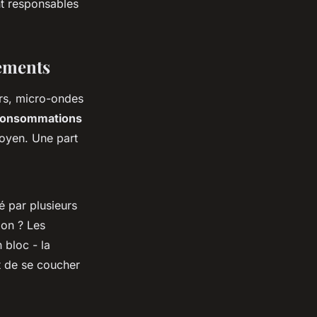
nt responsables
ements
urs, micro-ondes
onsommations
moyen. Une part
é par plusieurs
ion ? Les
 bloc - la
nt de se coucher