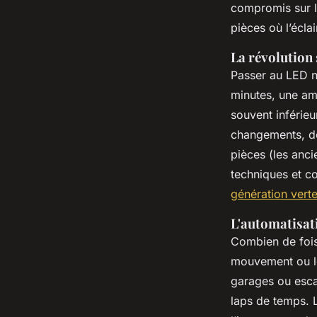
compromis sur l
pièces où l’écla
La révolution
Passer au LED n
minutes, une am
souvent inférie
changements, do
pièces (les anc
techniques et co
génération vert
L'automatisat
Combien de fois
mouvement ou les
garages ou esca
laps de temps. L