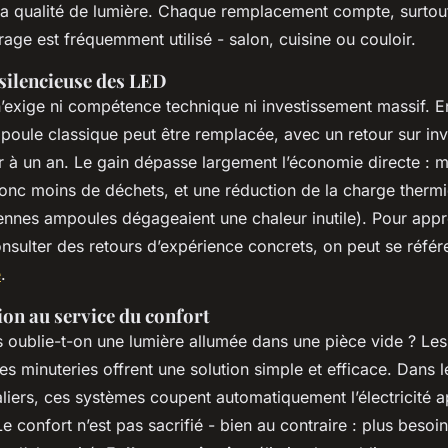
a qualité de lumière. Chaque remplacement compte, surtout
irage est fréquemment utilisé - salon, cuisine ou couloir.
 silencieuse des LED
’exige ni compétence technique ni investissement massif. 
poule classique peut être remplacée, avec un retour sur in
ur à un an. Le gain dépasse largement l’économie directe : 
nc moins de déchets, et une réduction de la charge thermi
iennes ampoules dégageaient une chaleur inutile). Pour app
nsulter des retours d’expérience concrets, on peut se référ
e
.
ion au service du confort
 oublie-t-on une lumière allumée dans une pièce vide ? Les
 minuteries offrent une solution simple et efficace. Dans l
liers, ces systèmes coupent automatiquement l’électricité a
e confort n’est pas sacrifié - bien au contraire : plus besoi