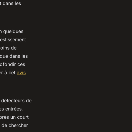
 dans les
En quelques
vestissement
moins de
que dans les
rofondir ces
er à cet
avis
 détecteurs de
es entrées,
près un court
n de chercher