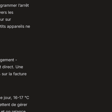
ogrammer l’arrêt
ers les
ur sur
its appareils ne
ogement -
 direct. Une
%
sur la facture
de jour, 16-17 °C
ttent de gérer
 et on relance