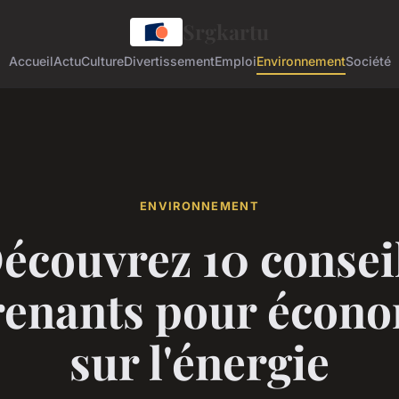
Srgkartu
Accueil
Actu
Culture
Divertissement
Emploi
Environnement
Société
ENVIRONNEMENT
écouvrez 10 consei
renants pour écono
sur l'énergie