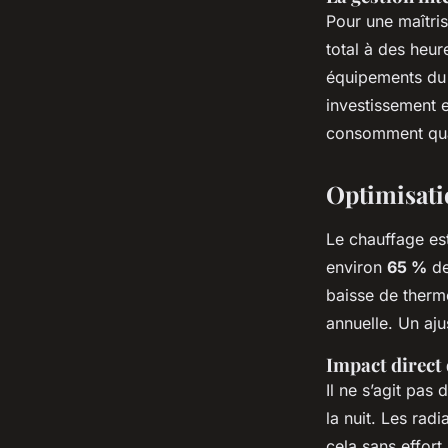
Pour une maîtris
total à des heu
équipements du 
investissement e
consomment qua
Optimisati
Le chauffage es
environ
65 %
de
baisse de therm
annuelle. Un aj
Impact direct
Il ne s’agit pas 
la nuit. Les ra
cela sans effort