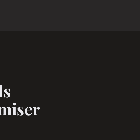
ls
miser