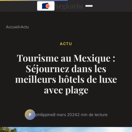
Srgkartu
Accueil
›
Actu
ACTU
Tourisme au Mexique :
Séjournez dans les
meilleurs hôtels de luxe
avec plage
philippine
8 mars 2024
2 min de lecture
P