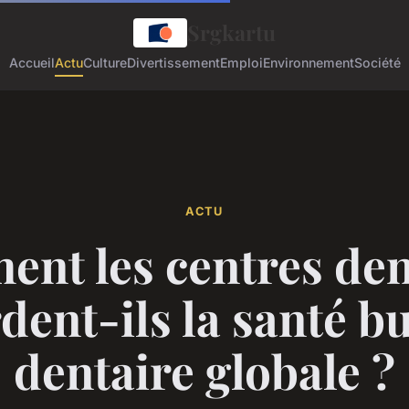
Srgkartu
Accueil
Actu
Culture
Divertissement
Emploi
Environnement
Société
ACTU
nt les centres den
dent-ils la santé b
dentaire globale ?