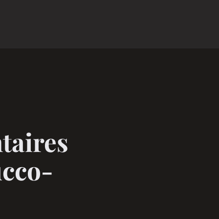
taires
ucco-