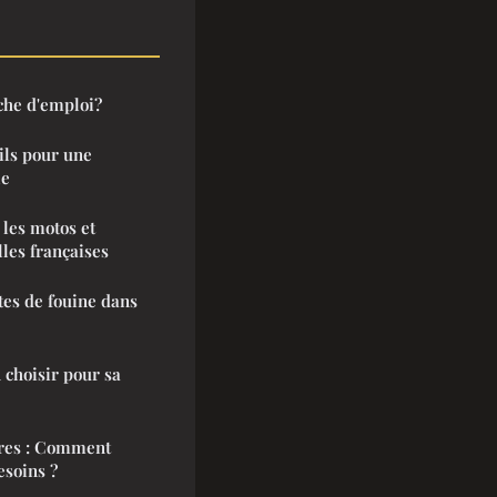
che d'emploi?
ils pour une
le
les motos et
lles françaises
tes de fouine dans
 choisir pour sa
res : Comment
esoins ?