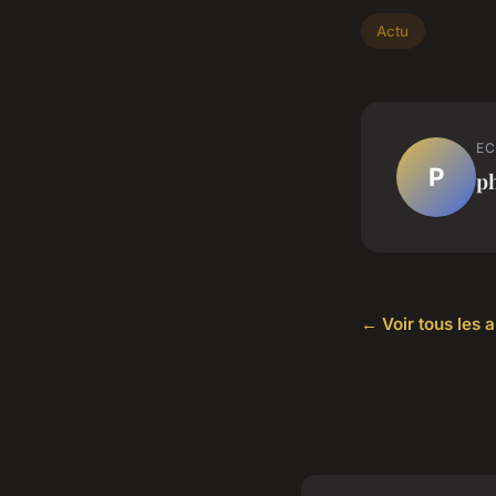
Actu
EC
P
ph
← Voir tous les a