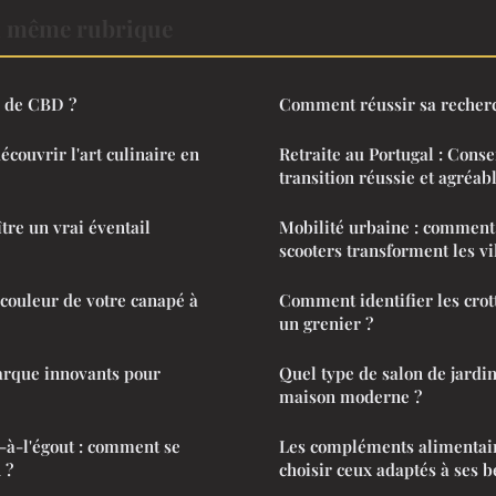
a même rubrique
r de CBD ?
Comment réussir sa recher
couvrir l'art culinaire en
Retraite au Portugal : Conse
transition réussie et agréab
re un vrai éventail
Mobilité urbaine : comment 
scooters transforment les vi
couleur de votre canapé à
Comment identifier les crot
un grenier ?
rque innovants pour
Quel type de salon de jardin
maison moderne ?
-à-l'égout : comment se
Les compléments alimentai
 ?
choisir ceux adaptés à ses b