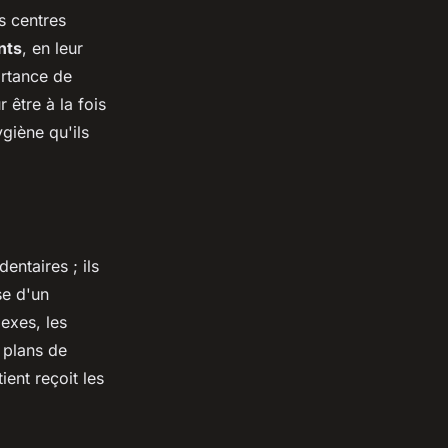
s centres
nts
, en leur
ortance de
être à la fois
giène qu'ils
entaires ; ils
se d'un
exes, les
 plans de
ent reçoit les