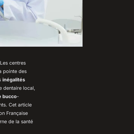
 Les centres
a pointe des
es
inégalités
e dentaire local,
e bucco
-
ts. Cet article
on Française
ne de la santé