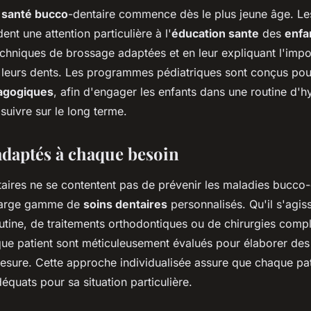
a
santé bucco
-dentaire commence dès le plus jeune âge. Le
ent une attention particulière à l'
éducation sante
des
enfa
echniques de brossage adaptées et en leur expliquant l'imp
 leurs dents. Les programmes pédiatriques sont conçus pour 
agogiques
, afin d'engager les enfants dans une routine d'hy
 suivre sur le long terme.
adaptés à chaque besoin
aires ne se contentent pas de prévenir les maladies bucco-d
large gamme de
soins dentaires
personnalisés. Qu'il s'agis
utine, de traitements orthodontiques ou de chirurgies compl
ue patient sont méticuleusement évalués pour élaborer des
esure. Cette approche individualisée assure que chaque pati
déquats pour sa situation particulière.