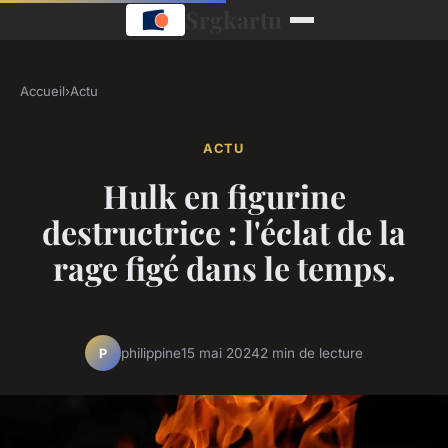
Srgkartu
Accueil
›
Actu
ACTU
Hulk en figurine
destructrice : l'éclat de la
rage figé dans le temps.
philippine
15 mai 2024
2 min de lecture
P