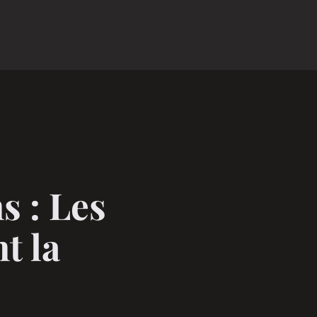
s : Les
t la