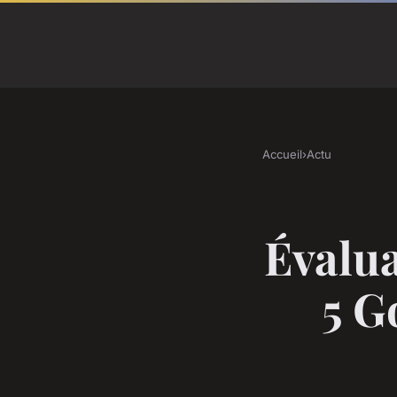
Accueil
›
Actu
Évalua
5 G