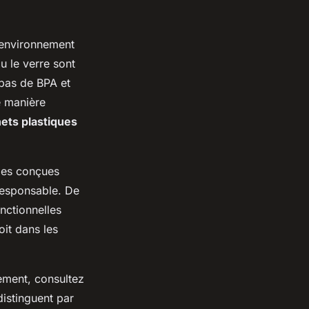
'environnement
u le verre sont
 pas de BPA et
de manière
ets plastiques
lles conçues
responsable. De
nctionnelles
oit dans les
ement, consultez
distinguent par