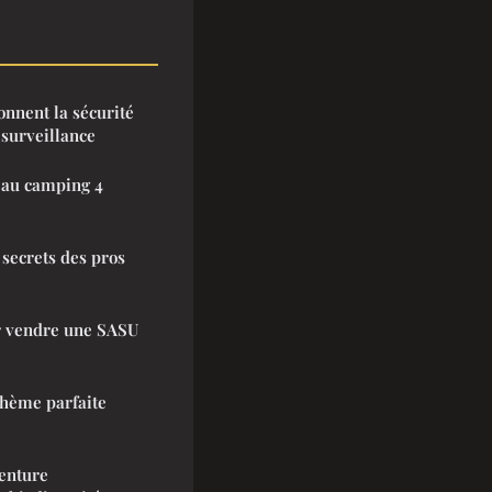
onnent la sécurité
 surveillance
 au camping 4
 secrets des pros
e
ur vendre une SASU
hème parfaite
venture