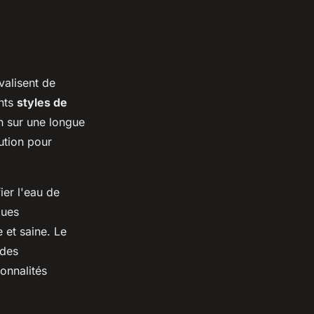
valisent de
ents
styles de
n sur une longue
ution pour
ier l'eau de
ques
 et saine. Le
rdes
onnalités