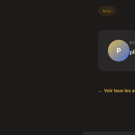
Actu
EC
P
ph
← Voir tous les a