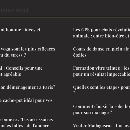
même sujet
ent homme : idées et
Les GPS pour chats révoluti
animale : entre bien-être et
yoga sont les plus efficaces
Cours de danse en plein air
t du stress ?
étoiles
al : Conseils pour une
Formation vitre teintée : les
et agréable
pour un résultat impeccabl
son déménagement à Paris?
Quelles sont les étapes po
?
 cache-pot idéal pour vos
Comment choisir la robe bo
pour son mariage ?
e connexe : "Les accessoires
nées folles : de l'audace
Visiter Madagascar : Une a