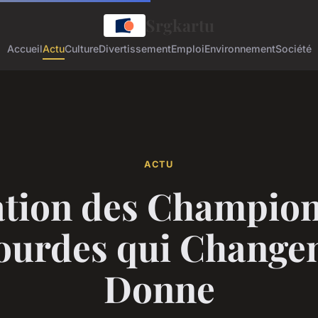
Srgkartu
Accueil
Actu
Culture
Divertissement
Emploi
Environnement
Société
ACTU
tion des Champion
ourdes qui Changen
Donne