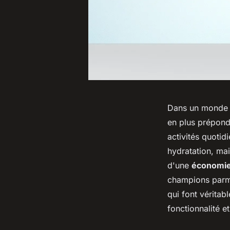
Dans un monde où
en plus prépondé
activités quotid
hydratation, ma
d'une
économie 
champions parmi
qui font véritab
fonctionnalité e