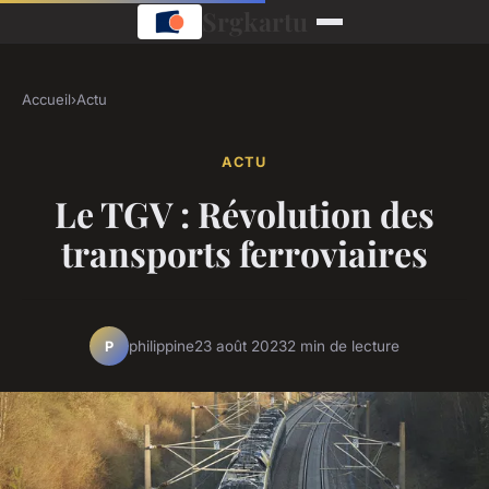
Srgkartu
Accueil
›
Actu
ACTU
Le TGV : Révolution des
transports ferroviaires
philippine
23 août 2023
2 min de lecture
P