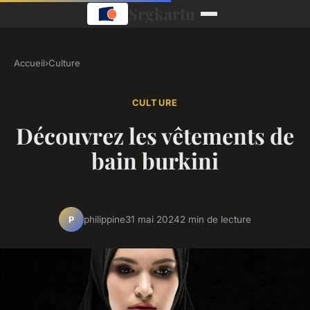
Srgkartu
Accueil
›
Culture
CULTURE
Découvrez les vêtements de
bain burkini
philippine
31 mai 2024
2 min de lecture
P